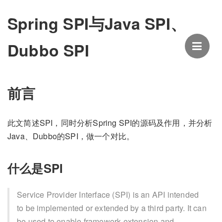
Spring SPI与Java SPI、
Dubbo SPI
前言
此文简述SPI，同时分析Spring SPI的源码及作用，并分析
Java、Dubbo的SPI，做一个对比。
什么是SPI
Service Provider Interface (SPI) is an API intended
to be implemented or extended by a third party. It can
be used to enable framework extension and