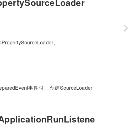
ropertySourceLoader
pertySourceLoader、
ntPreparedEvent事件时， 创建SourceLoader
ApplicationRunListene