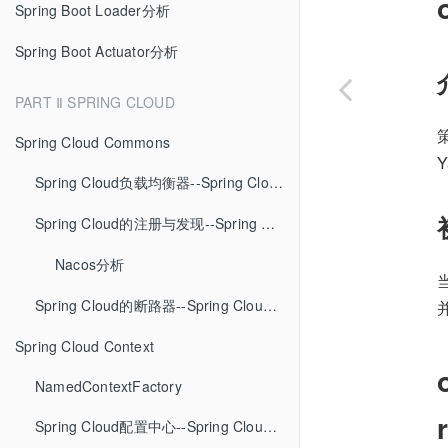
Spring Boot Loader分析
Spring Boot Actuator分析
PART Ⅱ SPRING CLOUD
策
Spring Cloud Commons
Y
Spring Cloud负载均衡器--Spring Cloud Commons、RestTemplate、Open Feign、Ribbon的实现分析
Spring Cloud的注册与发现--Spring Cloud Commons、Alibaba Nacos的实现分析
Nacos分析
当
Spring Cloud的断路器--Spring Cloud Commons定义、Netflix Hystrix实现分析
Spring Cloud Context
NamedContextFactory
Spring Cloud配置中心--Spring Cloud Context、Spring Cloud Zookeeper Config的实现分析