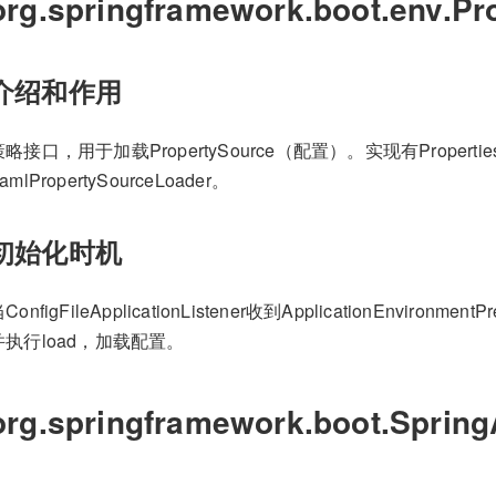
org.springframework.boot.env.P
介绍和作用
略接口，用于加载PropertySource（配置）。实现有PropertiesPro
amlPropertySourceLoader。
初始化时机
ConfigFileApplicationListener收到ApplicationEnvironme
并执行load，加载配置。
org.springframework.boot.Spring
r